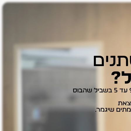
תנים
ל?
 צאת
מתים שיגמר.