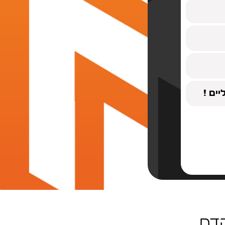
ים !
קדם